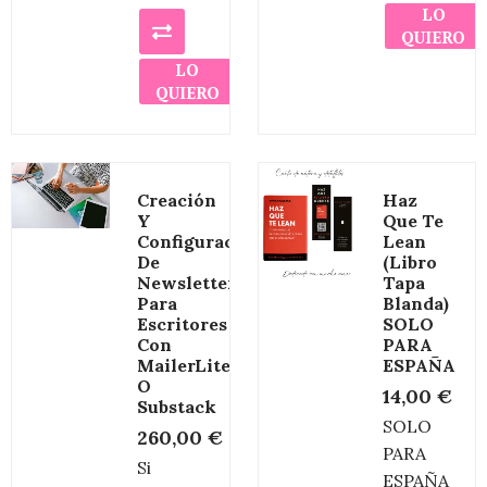
LO
QUIERO
LO
QUIERO
Creación
Haz
Y
Que Te
Configuración
Lean
De
(libro
Newsletter
Tapa
Para
Blanda)
Escritores
SOLO
Con
PARA
MailerLite
ESPAÑA
O
14,00
€
Substack
SOLO
260,00
€
PARA
Si
ESPAÑA