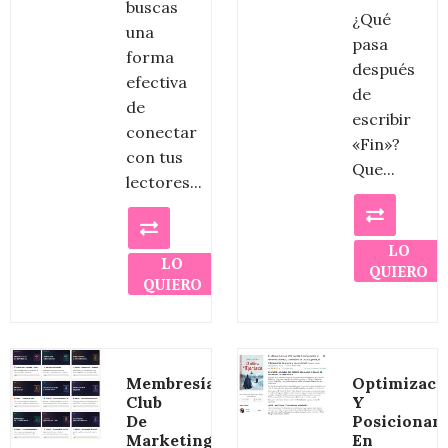
buscas
¿Qué
una
pasa
forma
después
efectiva
de
de
escribir
conectar
«Fin»?
con tus
Que...
lectores...
LO
LO
QUIERO
QUIERO
Membresía
Optimizaci
Club
Y
De
Posicionam
Marketing
En