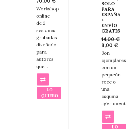
70,00
€
SOLO
Workshop
PARA
ESPAÑA
online
+
de 2
ENVÍO
sesiones
GRATIS
grabadas
14,00
€
diseñado
9,00
€
para
Son
autores
ejemplares
que...
con un
pequeño
roce o
una
LO
QUIERO
esquina
ligeramente.
LO