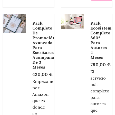
Pack
Pack
Completo
Ecosistema
De
Completo
Promoción
360º
Avanzada
Para
Para
Autores
Escritores:
4
Acompañamiento
Meses
De 3
790,00
€
Meses
El
420,00
€
servicio
Empezamos
más
por
completo
Amazon,
para
que es
autores
donde
que
se