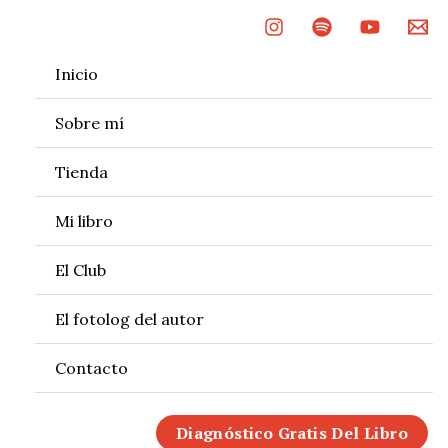
Ir
al
contenido
Inicio
Sobre mí
Tienda
Mi libro
El Club
El fotolog del autor
Contacto
Diagnóstico Gratis Del Libro