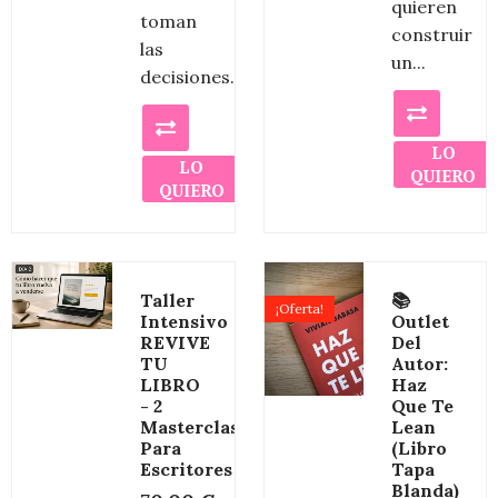
quieren
toman
construir
las
un...
decisiones...
LO
LO
QUIERO
QUIERO
El
El
precio
pre
Taller
📚
¡Oferta!
original
actu
Intensivo
Outlet
era:
es:
REVIVE
Del
TU
Autor:
14,00 €.
9,00
LIBRO
Haz
- 2
Que Te
Masterclass
Lean
Para
(libro
Escritores
Tapa
Blanda)