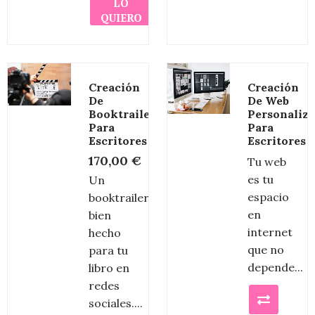
LO
QUIERO
Creación
Creación
De
De Web
Booktrailer
Personaliz
Para
Para
Escritores
Escritores
170,00
€
Tu web
es tu
Un
espacio
booktrailer
en
bien
internet
hecho
que no
para tu
depende...
libro en
redes
sociales....