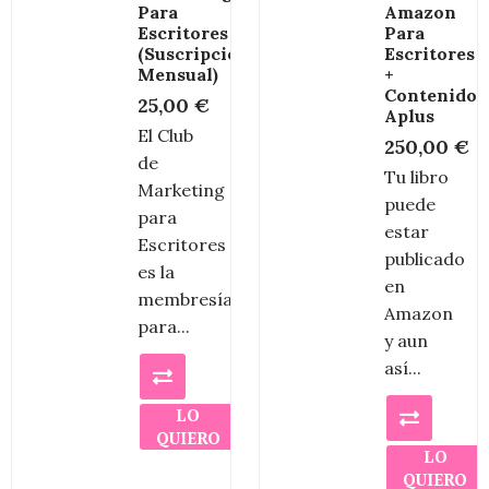
Para
Amazon
Escritores
Para
(Suscripción
Escritores
Mensual)
+
Contenido
25,00
€
Aplus
El Club
250,00
€
de
Tu libro
Marketing
puede
para
estar
Escritores
publicado
es la
en
membresía
Amazon
para...
y aun
así...
LO
QUIERO
LO
QUIERO