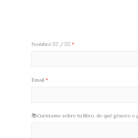
Nombre 🙋‍♀️ / 🙋‍♂️
*
Email
*
📚Cuéntame sobre tu libro, de qué género o g