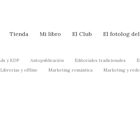
Tienda
Mi libro
El Club
El fotolog de
ds y KDP
Autopublicación
Editoriales tradicionales
E
Librerías y offline
Marketing romántica
Marketing y rede
Amazon Ads para escr
completa 2026
: estrategia
cados (2026)
abril 29, 2026
/
No Comments
Si tienes un libro autopublicado 
 de tu lanzamiento. Es el
si deberías hacer publicidad en Ama
Leer más