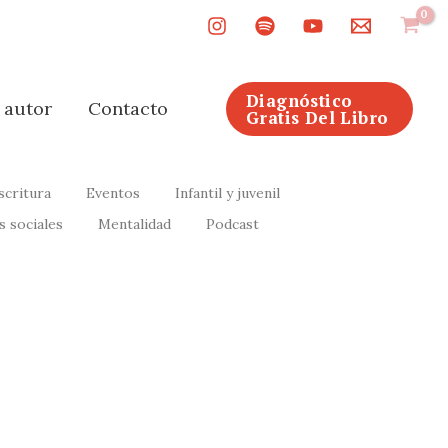
Diagnóstico
l autor
Contacto
Gratis Del Libro
scritura
Eventos
Infantil y juvenil
s sociales
Mentalidad
Podcast
itores en España: guía
en Amazon KDP y llevas un tiempo preguntándote
zon, esta...