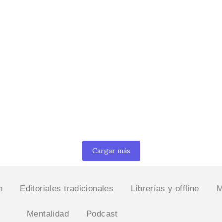
vs informe de
res noveles y
Cuando una editorial 
to — episodio…
que aprendimos con It
autopublicación y co
as terminado el borrador de tu
noviembre 18, 2025
/
No Commen
Imagínate esta escena: llegas a un
bajo el brazo. Llevas meses corrigi
Leer más
Cargar más
n
Editoriales tradicionales
Librerías y offline
M
Mentalidad
Podcast