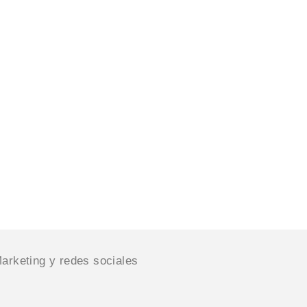
te dice “no eres comercial”: lo
ziar Sistiaga sobre
munidad lectora —…
ts
a reunión con una editorial con tu primera novela
endo,...
arketing y redes sociales