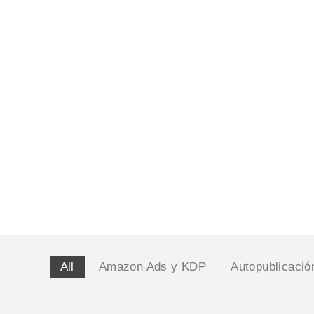
Informe de lectura profesional 
editing: guía práctica para auto
autopublicados, con Rosa Beney
noviembre 23, 2025
/
No Comments
Has escrito «FIN» y, de repente, llega el vértigo. H
novela, pero no sabes si...
Leer más
All
Amazon Ads y KDP
Autopublicació