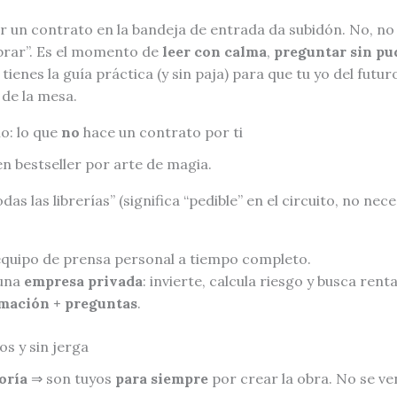
ibir un contrato en la bandeja de entrada da subidón. No, n
ebrar”. Es el momento de
leer con calma
,
preguntar sin pu
í tienes la guía práctica (y sin paja) para que tu yo del futu
de la mesa.
io: lo que
no
hace un contrato por ti
n bestseller por arte de magia.
das las librerías” (significa “pedible” en el circuito, no ne
equipo de prensa personal a tiempo completo.
 una
empresa privada
: invierte, calcula riesgo y busca rent
mación + preguntas
.
os y sin jerga
oría
⇒ son tuyos
para siempre
por crear la obra. No se ve