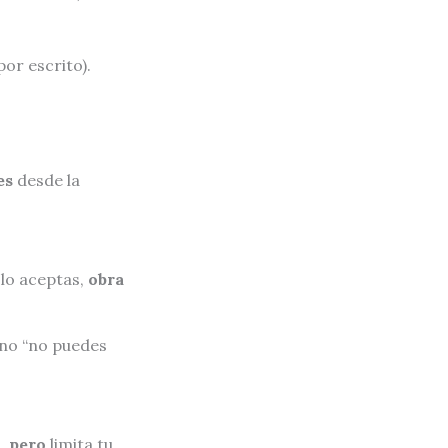
or escrito).
es
desde la
 lo aceptas,
obra
 no “no puedes
e…
pero
limita tu