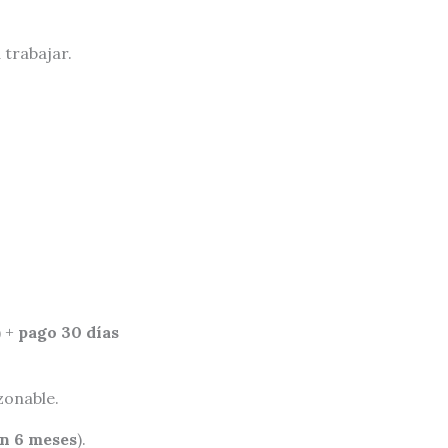
 trabajar.
) +
pago 30 días
zonable.
en 6 meses
).