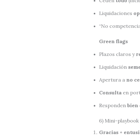
Ceden
todo
(incl
Liquidaciones
op
“No competencia”
Green flags
Plazos claros y
r
Liquidación
seme
Apertura a
no ce
Consulta
en port
Responden
bien
6) Mini-playbook
Gracias + entus