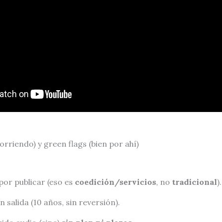
corriendo) y green flags (bien por ahí)
por publicar (eso es
coedición/servicios
, no
tradicional
).
n salida (10 años, sin reversión).