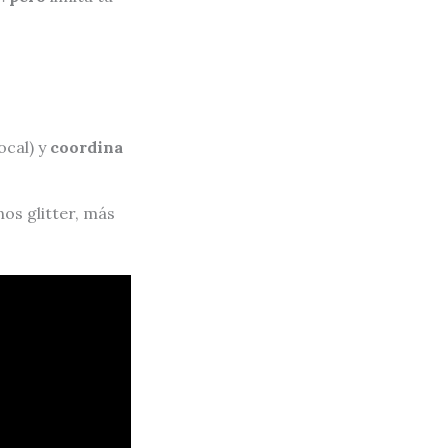
ocal) y
coordina
os glitter, más