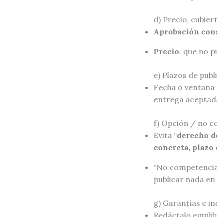
d) Precio, cubier
Aprobación con
Precio
: que no 
e) Plazos de publ
Fecha o ventana c
entrega aceptada
f) Opción / no 
Evita “
derecho d
concreta, plazo
“No competencia”
publicar nada en 
g) Garantías e i
Redáctalo equilib