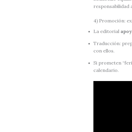
responsabilidad 
4) Promoción: exp
La editorial
apoy
Traducción: pre
con ellos.
Si prometen “feri
calendario.