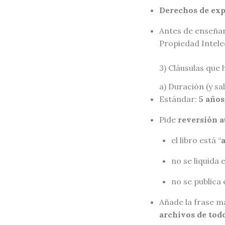
Derechos de exp
Antes de enseñar
Propiedad Intelec
3) Cláusulas que
a) Duración (y sal
Estándar:
5 años
Pide
reversión 
el libro está “
no se liquida 
no se publica
Añade la frase m
archivos de todo