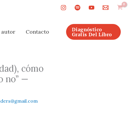
Diagnóstico
l autor
Contacto
Gratis Del Libro
rdad), cómo
o no” —
nders@gmail.com