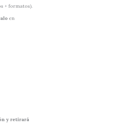
os + formatos).
ralo
en
ón y retirará