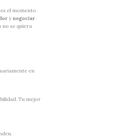
o es el momento
dor
y
negociar
ro no se quiera
cesariamente en
abilidad. Tu mejor
nden.