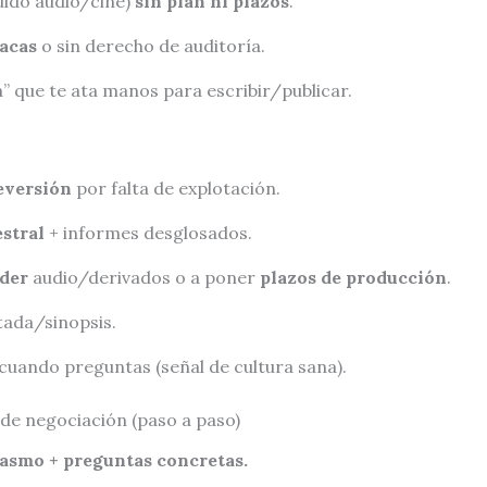
uido audio/cine)
sin plan ni plazos
.
acas
o sin derecho de auditoría.
 que te ata manos para escribir/publicar.
eversión
por falta de explotación.
stral
+ informes desglosados.
der
audio/derivados o a poner
plazos de producción
.
ada/sinopsis.
cuando preguntas (señal de cultura sana).
 de negociación (paso a paso)
iasmo + preguntas concretas.