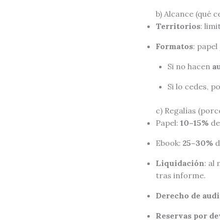
b) Alcance (qué c
Territorios
: lim
Formatos
: pape
Si no hacen
a
Si lo cedes, p
c) Regalías (porc
Papel:
10–15%
de
Ebook:
25–30%
d
Liquidación
: a
tras informe.
Derecho de audi
Reservas por de