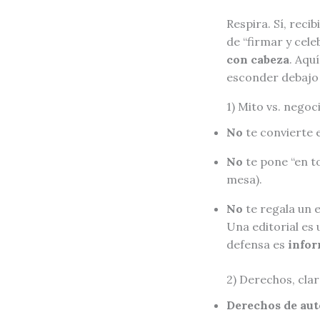
Respira. Sí, rec
de “firmar y cel
con cabeza
. Aqu
esconder debajo 
1) Mito vs. negoc
No
te convierte e
No
te pone “en to
mesa).
No
te regala un 
Una editorial es
defensa es
infor
2) Derechos, clar
Derechos de aut