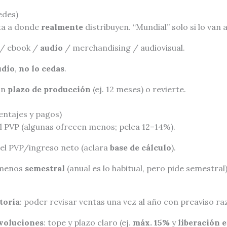
edes)
ita a donde
realmente
distribuyen. “Mundial” solo si lo van a
l / ebook /
audio
/ merchandising / audiovisual.
udio
,
no lo cedas
.
on
plazo de producción
(ej. 12 meses) o revierte.
entajes y pagos)
l PVP (algunas ofrecen menos; pelea 12–14%).
el PVP/ingreso neto (aclara
base de cálculo
).
l menos
semestral
(anual es lo habitual, pero pide semestral
toría
: poder revisar ventas una vez al año con preaviso ra
voluciones
: tope y plazo claro (ej.
máx. 15%
y
liberación 