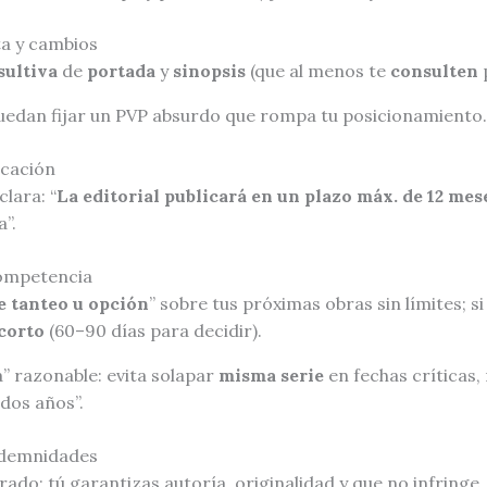
ta y cambios
sultiva
de
portada
y
sinopsis
(que al menos te
consulten
p
puedan fijar un PVP absurdo que rompa tu posicionamiento.
icación
lara: “
La editorial publicará en un plazo máx. de 12 mes
”.
competencia
e tanteo u opción
” sobre tus próximas obras sin límites; si
 corto
(60–90 días para decidir).
 razonable: evita solapar
misma serie
en fechas críticas,
dos años”.
ndemnidades
rado: tú garantizas autoría, originalidad y que no infring