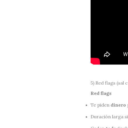
5) Red flags (sal 
Red flags
Te piden
dinero
Duración larga si