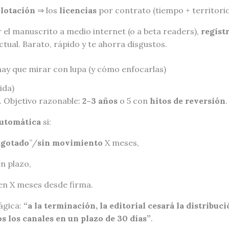
lotación
⇒ los
licencias
por contrato (tiempo + territori
 el manuscrito a medio internet (o a beta readers),
regíst
tual. Barato, rápido y te ahorra disgustos.
 hay que mirar con lupa (y cómo enfocarlas)
ida)
. Objetivo razonable:
2–3 años
o 5 con
hitos de reversión
.
automática
si:
agotado
”/
sin movimiento
X meses,
en plazo,
 en X meses desde firma.
ágica:
“a la terminación, la editorial cesará la distribuci
s los canales en un plazo de 30 días”
.