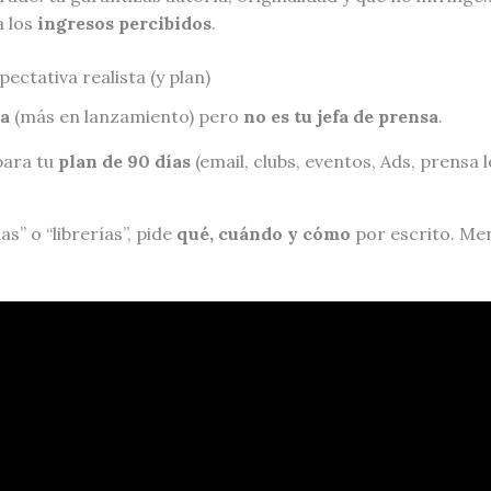
a los
ingresos percibidos
.
ectativa realista (y plan)
a
(más en lanzamiento) pero
no es tu jefa de prensa
.
para tu
plan de 90 días
(email, clubs, eventos, Ads, prensa l
as” o “librerías”, pide
qué, cuándo y cómo
por escrito. Men