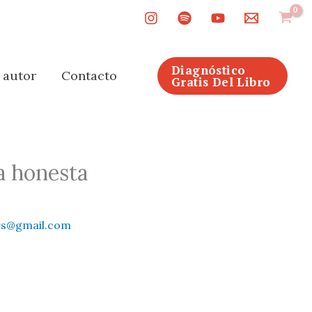
Diagnóstico
l autor
Contacto
Gratis Del Libro
ía honesta
rs@gmail.com