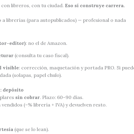
 con libreros, con tu ciudad.
Eso sí construye carrera.
 a librerías (para autopublicados) — profesional o nada
tor–editor)
: no el de Amazon.
cturar
(consulta tu caso fiscal).
l visible
: corrección, maquetación y portada PRO. Si pued
idada (solapas, papel chulo).
: depósito
mplares
sin cobrar
. Plazo: 60–90 días.
an vendidos (–% librería + IVA) y devuelven resto.
rtesía
(que se lo lean).