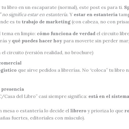
 tu libro en un escaparate (normal), este post es para ti.
Sp
” no significa estar en estantería.
Y
estar en estantería
tamp
ende es tu
trabajo de marketing
(con cabeza, no con prisas
 tema en limpio:
cómo funciona de verdad
el circuito libr
rás y
qué puedes hacer hoy
para moverte sin perder marg
el circuito (versión realidad, no brochure)
 comercial
gístico
que sirve pedidos a librerías. No “coloca” tu libro
≠ presencia
/Casa del Libro” casi siempre significa:
está en el sistem
 mesa o estantería lo decide el
librero
y prioriza lo que
r
ñas fuertes, editoriales con músculo).