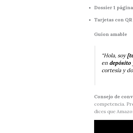
Dossier 1 página
Tarjetas con QR
Guion amable
“Hola, soy
[t
en
depósito
cortesía y do
Consejo de conv
competencia. P
dices que Amazo