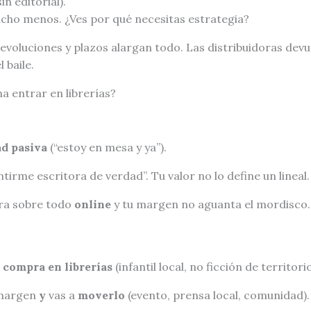
in editorial).
ucho menos. ¿Ves por qué necesitas estrategia?
evoluciones y plazos alargan todo. Las distribuidoras devu
 baile.
a entrar en librerías?
ad pasiva
(“estoy en mesa y ya”).
tirme escritora de verdad”. Tu valor no lo define un lineal.
ra sobre todo
online
y tu margen no aguanta el mordisco.
l
compra en librerías
(infantil local, no ficción de territorio
margen
y
vas a
moverlo
(evento, prensa local, comunidad).