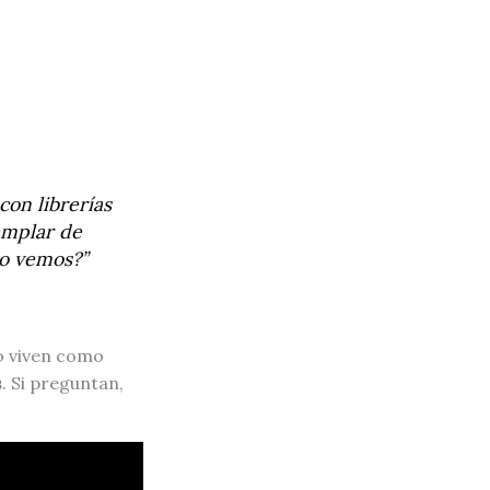
 con librerías
emplar de
Lo vemos?”
o viven como
s
. Si preguntan,