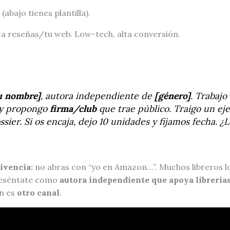
(abajo tienes plantilla).
a reseñas/tu web. Low-tech, alta conversión.
u nombre]
, autora independiente de
[género]
. Trabajo
y propongo
firma/club
que trae público. Traigo un ej
ssier. Si os encaja, dejo 10 unidades y fijamos fecha. ¿
ivencia:
no abras con “yo en Amazon…”. Muchos libreros l
reséntate como
autora independiente que apoya librería
n es
otro canal
.