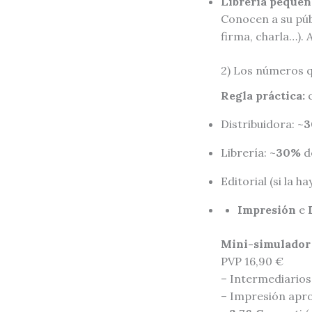
Librería pequeñ
Conocen a su púb
firma, charla…). A
2) Los números q
Regla práctica:
c
Distribuidora: ~
3
Librería: ~
30%
d
Editorial (si la hay
Impresión
e
Mini-simulador
PVP 16,90 €
– Intermediarios
– Impresión apro