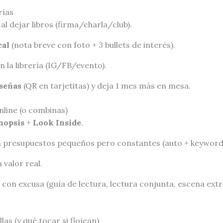
rías
al dejar libros (firma/charla/club).
cal
(nota breve con foto + 3 bullets de interés).
 la librería (IG/FB/evento).
eseñas
(QR en tarjetitas) y deja 1 mes más en mesa.
nline (o combinas)
nopsis
+
Look Inside
.
 presupuestos pequeños pero constantes (auto + keywords
valor real.
con excusa (guía de lectura, lectura conjunta, escena ext
las (y qué tocar si flojean)