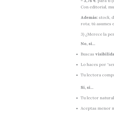
=
3,76 €
para ti (s
Con editorial, m
Además:
stock, d
rota; tú asumes el
3) ¿Merece la pen
No, si…
Buscas
visibilid
Lo haces por “sen
Tu lectora comp
Sí, si…
Tu lector natura
Aceptas menor 