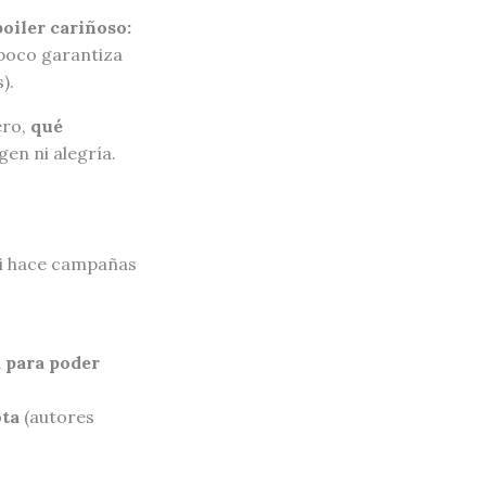
oiler cariñoso:
oco garantiza
).
ero,
qué
en ni alegría.
 ni hace campañas
a para poder
ota
(autores