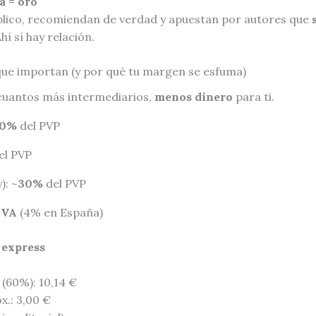
a = oro
lico, recomiendan de verdad y apuestan por autores que
hí sí hay relación.
ue importan (y por qué tu margen se esfuma)
uantos más intermediarios,
menos dinero
para ti.
0%
del PVP
el PVP
): ~
30%
del PVP
IVA
(4% en España)
 express
 (60%): 10,14 €
x.: 3,00 €