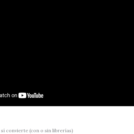
sí convierte (con o sin librerías)