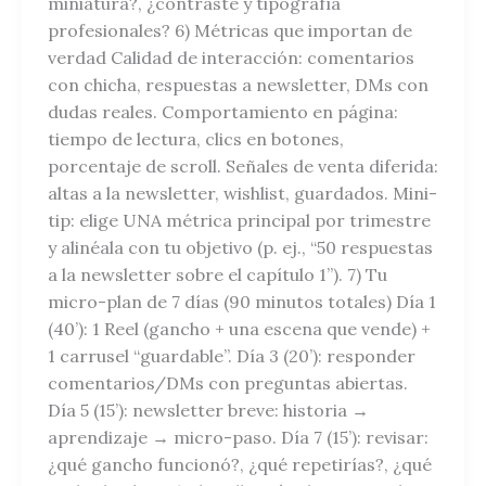
miniatura?, ¿contraste y tipografía
profesionales? 6) Métricas que importan de
verdad Calidad de interacción: comentarios
con chicha, respuestas a newsletter, DMs con
dudas reales. Comportamiento en página:
tiempo de lectura, clics en botones,
porcentaje de scroll. Señales de venta diferida:
altas a la newsletter, wishlist, guardados. Mini-
tip: elige UNA métrica principal por trimestre
y alinéala con tu objetivo (p. ej., “50 respuestas
a la newsletter sobre el capítulo 1”). 7) Tu
micro-plan de 7 días (90 minutos totales) Día 1
(40’): 1 Reel (gancho + una escena que vende) +
1 carrusel “guardable”. Día 3 (20’): responder
comentarios/DMs con preguntas abiertas.
Día 5 (15’): newsletter breve: historia →
aprendizaje → micro-paso. Día 7 (15’): revisar:
¿qué gancho funcionó?, ¿qué repetirías?, ¿qué