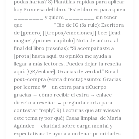
podas harías? 8) Plantillas rápidas para aplicar
hoy Promesa del libro: “Este libro es para quien
________ y quiere ________ sin tener
que ________.” Bio de IG (3s rule): Escritora
de [género] | [tropos/emociones] | Lee: [lead
magnet/primer capítulo] Nota de autora al
final del libro (reseñas): “Si acompañaste a
[prota] hasta aquí, tu opinión me ayuda a
llegar a más lectores. Puedes dejar tu reseña
aquí: [QR/enlace]. Gracias de verdad.” Email
post-compra (venta directa):Asunto: Gracias
por leerme 💙 + un extra para tiCuerpo:
gracias → cómo recibir el extra → enlace
directo a reseñar → pregunta corta para
contestar “reply”. 9) Lecturas que atraviesan
este tema (y por qué) Casas limpias, de María
Agúndez — claridad sobre carga mental y
expectativas: te ayuda a ordenar prioridades.