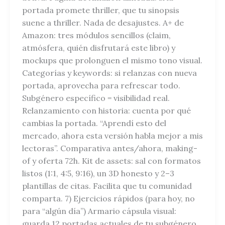
portada promete thriller, que tu sinopsis
suene a thriller. Nada de desajustes. A+ de
Amazon: tres módulos sencillos (claim,
atmósfera, quién disfrutará este libro) y
mockups que prolonguen el mismo tono visual.
Categorías y keywords: si relanzas con nueva
portada, aprovecha para refrescar todo.
Subgénero específico = visibilidad real.
Relanzamiento con historia: cuenta por qué
cambias la portada. “Aprendí esto del
mercado, ahora esta versión habla mejor a mis
lectoras”. Comparativa antes/ahora, making-
of y oferta 72h. Kit de assets: sal con formatos
listos (1:1, 4:5, 9:16), un 3D honesto y 2–3
plantillas de citas. Facilita que tu comunidad
comparta. 7) Ejercicios rápidos (para hoy, no
para “algún día”) Armario cápsula visual:
guarda 12 portadas actuales de tu subgénero