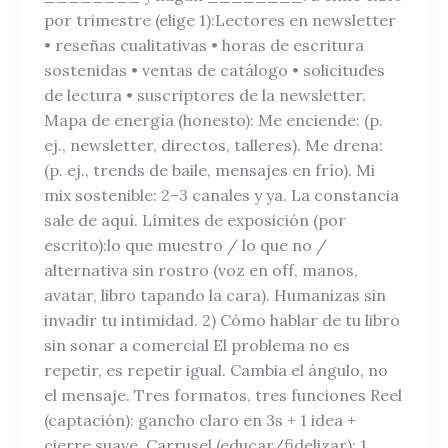
por trimestre (elige 1):Lectores en newsletter
• reseñas cualitativas • horas de escritura
sostenidas • ventas de catálogo • solicitudes
de lectura • suscriptores de la newsletter.
Mapa de energía (honesto): Me enciende: (p.
ej., newsletter, directos, talleres). Me drena:
(p. ej., trends de baile, mensajes en frío). Mi
mix sostenible: 2–3 canales y ya. La constancia
sale de aquí. Límites de exposición (por
escrito):lo que muestro / lo que no /
alternativa sin rostro (voz en off, manos,
avatar, libro tapando la cara). Humanizas sin
invadir tu intimidad. 2) Cómo hablar de tu libro
sin sonar a comercial El problema no es
repetir, es repetir igual. Cambia el ángulo, no
el mensaje. Tres formatos, tres funciones Reel
(captación): gancho claro en 3s + 1 idea +
cierre suave. Carrusel (educar/fidelizar): 1