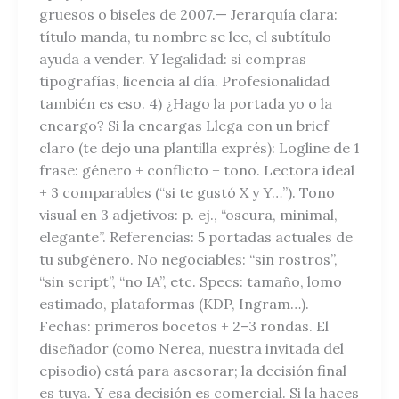
gruesos o biseles de 2007.— Jerarquía clara:
título manda, tu nombre se lee, el subtítulo
ayuda a vender. Y legalidad: si compras
tipografías, licencia al día. Profesionalidad
también es eso. 4) ¿Hago la portada yo o la
encargo? Si la encargas Llega con un brief
claro (te dejo una plantilla exprés): Logline de 1
frase: género + conflicto + tono. Lectora ideal
+ 3 comparables (“si te gustó X y Y…”). Tono
visual en 3 adjetivos: p. ej., “oscura, minimal,
elegante”. Referencias: 5 portadas actuales de
tu subgénero. No negociables: “sin rostros”,
“sin script”, “no IA”, etc. Specs: tamaño, lomo
estimado, plataformas (KDP, Ingram…).
Fechas: primeros bocetos + 2–3 rondas. El
diseñador (como Nerea, nuestra invitada del
episodio) está para asesorar; la decisión final
es tuya. Y esa decisión es comercial. Si la haces