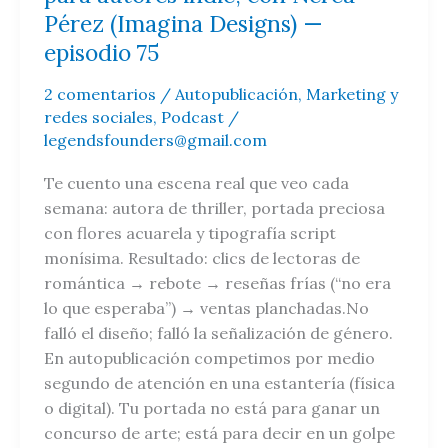
Nerea
Pérez (Imagina Designs) —
Pérez
episodio 75
(Imagina
Designs)
2 comentarios
/
Autopublicación
,
Marketing y
—
redes sociales
,
Podcast
/
episodio
legendsfounders@gmail.com
75
Te cuento una escena real que veo cada
semana: autora de thriller, portada preciosa
con flores acuarela y tipografía script
monísima. Resultado: clics de lectoras de
romántica → rebote → reseñas frías (“no era
lo que esperaba”) → ventas planchadas.No
falló el diseño; falló la señalización de género.
En autopublicación competimos por medio
segundo de atención en una estantería (física
o digital). Tu portada no está para ganar un
concurso de arte; está para decir en un golpe