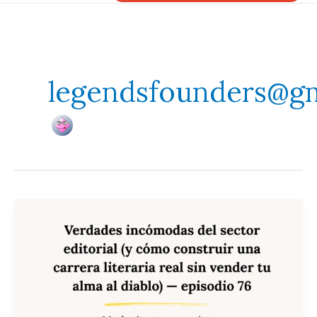
legendsfounders@g
Verdades
incómodas
del
sector
editorial
(y
cómo