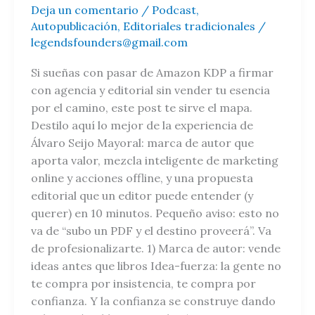
Seijo
Deja un comentario
/
Podcast
,
Mayoral
Autopublicación
,
Editoriales tradicionales
/
—
legendsfounders@gmail.com
episodio
73
Si sueñas con pasar de Amazon KDP a firmar
con agencia y editorial sin vender tu esencia
por el camino, este post te sirve el mapa.
Destilo aquí lo mejor de la experiencia de
Álvaro Seijo Mayoral: marca de autor que
aporta valor, mezcla inteligente de marketing
online y acciones offline, y una propuesta
editorial que un editor puede entender (y
querer) en 10 minutos. Pequeño aviso: esto no
va de “subo un PDF y el destino proveerá”. Va
de profesionalizarte. 1) Marca de autor: vende
ideas antes que libros Idea-fuerza: la gente no
te compra por insistencia, te compra por
confianza. Y la confianza se construye dando