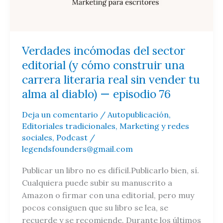
construir
una
carrera
literaria
Verdades incómodas del sector
real
editorial (y cómo construir una
sin
carrera literaria real sin vender tu
vender
alma al diablo) — episodio 76
tu
alma
Deja un comentario
/
Autopublicación
,
al
Editoriales tradicionales
,
Marketing y redes
diablo)
sociales
,
Podcast
/
—
legendsfounders@gmail.com
episodio
Publicar un libro no es difícil.Publicarlo bien, sí.
76
Cualquiera puede subir su manuscrito a
Amazon o firmar con una editorial, pero muy
pocos consiguen que su libro se lea, se
recuerde y se recomiende. Durante los últimos