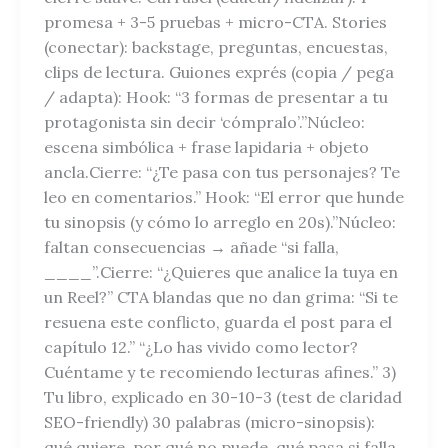
promesa + 3-5 pruebas + micro-CTA. Stories
(conectar): backstage, preguntas, encuestas,
clips de lectura. Guiones exprés (copia / pega
/ adapta): Hook: “3 formas de presentar a tu
protagonista sin decir ‘cómpralo’.”Núcleo:
escena simbólica + frase lapidaria + objeto
ancla.Cierre: “¿Te pasa con tus personajes? Te
leo en comentarios.” Hook: “El error que hunde
tu sinopsis (y cómo lo arreglo en 20s).”Núcleo:
faltan consecuencias → añade “si falla,
____”.Cierre: “¿Quieres que analice la tuya en
un Reel?” CTA blandas que no dan grima: “Si te
resuena este conflicto, guarda el post para el
capítulo 12.” “¿Lo has vivido como lector?
Cuéntame y te recomiendo lecturas afines.” 3)
Tu libro, explicado en 30-10-3 (test de claridad
SEO-friendly) 30 palabras (micro-sinopsis):
qué quiere, por qué no puede, qué pasa si falla.